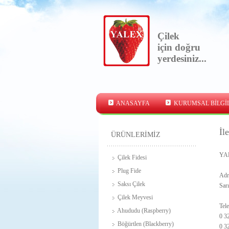
Çilek
için doğru
yerdesiniz...
ANASAYFA
KURUMSAL BİLGİ
İl
ÜRÜNLERİMİZ
YA
Çilek Fidesi
Plug Fide
Adr
Saksı Çilek
Sar
Çilek Meyvesi
Tele
Ahududu (Raspberry)
0 3
Böğürtlen (Blackberry)
0 3