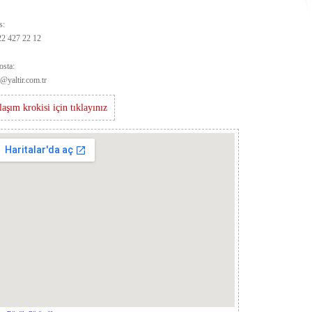
s:
22 427 22 12
osta:
o@yaltir.com.tr
laşım krokisi için tıklayınız