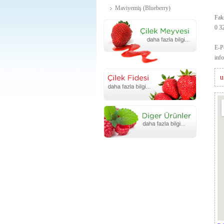
Maviyemiş (Blueberry)
Fak
0 3
E-P
inf
u