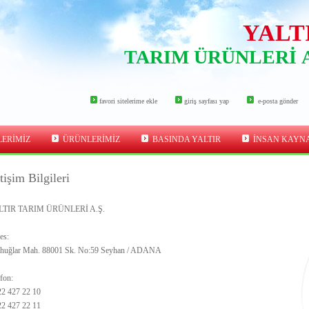
YALT
TARIM ÜRÜNLER
İ
favori sitelerime ekle
giriş sayfası yap
e-posta gönder
LERİMİZ
ÜRÜNLERİMİZ
BASINDA YALTIR
İNSAN KAYN
etişim Bilgileri
LTIR TARIM ÜRÜNLERİ A.Ş.
es:
ıhuğlar Mah. 88001 Sk. No:59 Seyhan / ADANA
fon:
22 427 22 10
22 427 22 11